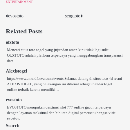
ENTERTAINMENT
evostoto
sengtoto
Post
navigation
Related Posts
olxtoto
Mencari situs toto togel yang jujur dan aman kini tidak lagi sulit.
OLXTOTO adalah platform terpercaya yang menggabungkan transparansi
data…
Alexistogel
https://www.emordforva.com/events Selamat datang di situs toto 4d resmi
ALEXISTOGEL, yang belakangan ini dikenal sebagai bandar togel
online terbaik karena memiliki…
evostoto
EVOSTOTO merupakan destinasi slot 777 online gacor terpercaya
dengan layanan maksimal dan hiburan digital pemersatu bangsa visit
evostoto
Search