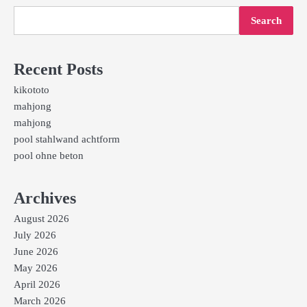
Search
Recent Posts
kikototo
mahjong
mahjong
pool stahlwand achtform
pool ohne beton
Archives
August 2026
July 2026
June 2026
May 2026
April 2026
March 2026