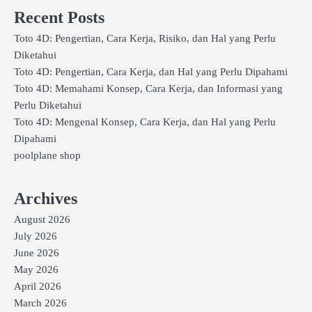
Recent Posts
Toto 4D: Pengertian, Cara Kerja, Risiko, dan Hal yang Perlu
Diketahui
Toto 4D: Pengertian, Cara Kerja, dan Hal yang Perlu Dipahami
Toto 4D: Memahami Konsep, Cara Kerja, dan Informasi yang
Perlu Diketahui
Toto 4D: Mengenal Konsep, Cara Kerja, dan Hal yang Perlu
Dipahami
poolplane shop
Archives
August 2026
July 2026
June 2026
May 2026
April 2026
March 2026