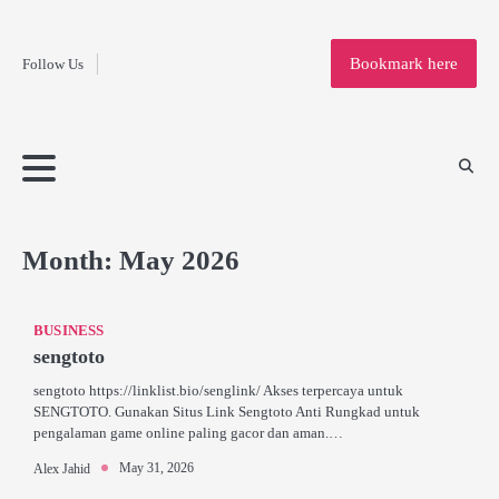
Fashion
Skip
to
Education
Bookmark here
Follow Us
content
Home
Info
Submit
Blogging
Business
Technology
Entertainment
Health-
Lifestyle
Others
Shopping
Analysis
Article
and-
News
System
Fitness
Finance
Travel
Media
Month:
May 2026
BUSINESS
sengtoto
sengtoto https://linklist.bio/senglink/ Akses terpercaya untuk
SENGTOTO. Gunakan Situs Link Sengtoto Anti Rungkad untuk
pengalaman game online paling gacor dan aman.…
May 31, 2026
Alex Jahid