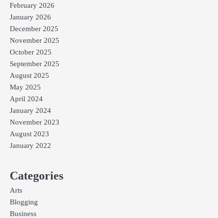
February 2026
January 2026
December 2025
November 2025
October 2025
September 2025
August 2025
May 2025
April 2024
January 2024
November 2023
August 2023
January 2022
Categories
Arts
Blogging
Business