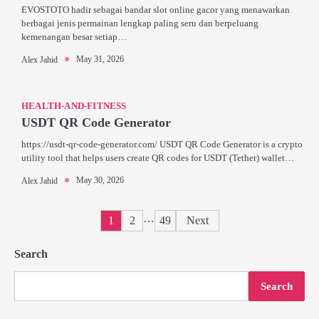
EVOSTOTO hadir sebagai bandar slot online gacor yang menawarkan
berbagai jenis permainan lengkap paling seru dan berpeluang
kemenangan besar setiap…
May 31, 2026
Alex Jahid
HEALTH-AND-FITNESS
USDT QR Code Generator
https://usdt-qr-code-generator.com/ USDT QR Code Generator is a crypto
utility tool that helps users create QR codes for USDT (Tether) wallet…
May 30, 2026
Alex Jahid
Posts
…
1
2
49
Next
pagination
Search
Search