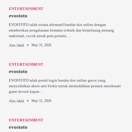
ENTERTAINMENT
evostoto
EVOSTOTO ialah wisata alternatif bandar slot online dengan
memberikan pengalaman bermain terbaik dan berpeluang menang
maksimal, cocok untuk para pemula.…
May 31, 2026
Alex Jahid
ENTERTAINMENT
evostoto
EVOSTOTO ialah portal login bandar slot online gacor yang
menyediakan akses anti blokir untuk memudahkan pemain menikmati
game favorit kapan…
May 31, 2026
Alex Jahid
ENTERTAINMENT
evostoto