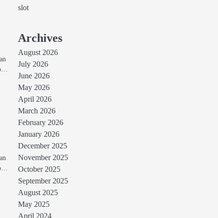
slot
Archives
August 2026
han
July 2026
mo…
June 2026
May 2026
April 2026
March 2026
February 2026
January 2026
December 2025
November 2025
han
mo…
October 2025
September 2025
August 2025
May 2025
April 2024