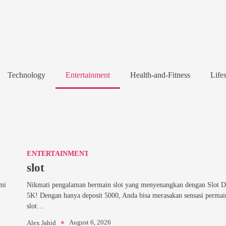
Technology
Entertainment
Health-and-Fitness
Lifes
ENTERTAINMENT
slot
smi
Nikmati pengalaman bermain slot yang menyenangkan dengan Slot 
5K! Dengan hanya deposit 5000, Anda bisa merasakan sensasi perma
slot…
August 6, 2026
Alex Jahid