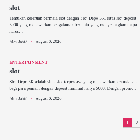
slot
Temukan keseruan bermain slot dengan Slot Depo 5K, situs slot deposit
5000 yang menawarkan pengalaman bermain yang menyenangkan tanpa
harus…
August 6, 2026
Alex Jahid
ENTERTAINMENT
slot
Slot Depo 5K adalah situs slot terpercaya yang menawarkan kemudahan
bagi para pemain dengan deposit minimal hanya 5000. Dengan promo…
August 6, 2026
Alex Jahid
1
2