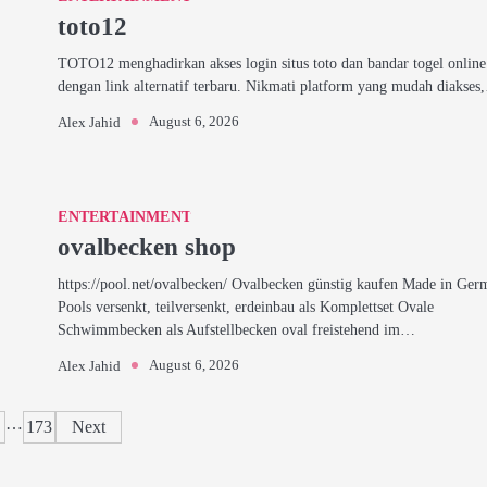
toto12
TOTO12 menghadirkan akses login situs toto dan bandar togel online
dengan link alternatif terbaru. Nikmati platform yang mudah diakse
August 6, 2026
Alex Jahid
ENTERTAINMENT
ovalbecken shop
https://pool.net/ovalbecken/ Ovalbecken günstig kaufen Made in Ge
Pools versenkt, teilversenkt, erdeinbau als Komplettset Ovale
Schwimmbecken als Aufstellbecken oval freistehend im…
August 6, 2026
Alex Jahid
Posts
…
173
Next
pagination