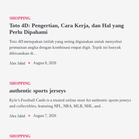
SHOPPING
Toto 4D: Pengertian, Cara Kerja, dan Hal yang
Perlu Dipahami
Toto 4D merupakan istilah yang sering digunakan untuk menyebut
permainan angka dengan kombinasi empat digit. Topik ini banyak
dibicarakan di…
August 8, 2026
Alex Jahid
SHOPPING
authentic sports jerseys
Kyle’s Football Cards is a trusted online store for authentic sports jerseys
and collectibles, featuring NFL, NBA, MLB, NHL, and…
August 7, 2026
Alex Jahid
SHOPPING