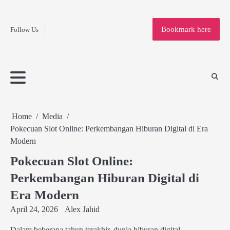
Fashion
Skip
to
Education
Bookmark here
Follow Us
content
Home
Info
Submit
Blogging
Business
Technology
Entertainment
Health-
Lifestyle
Others
Shopping
Analysis
Article
and-
News
System
Fitness
Finance
Travel
Media
Home
Media
Pokecuan Slot Online: Perkembangan Hiburan Digital di Era
Modern
Pokecuan Slot Online:
Perkembangan Hiburan Digital di
Era Modern
April 24, 2026
Alex Jahid
Dalam beberapa tahun terakhir, dunia hiburan digital