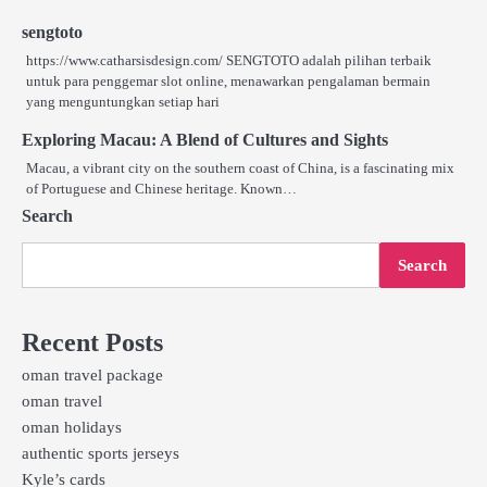
sengtoto
https://www.catharsisdesign.com/ SENGTOTO adalah pilihan terbaik
untuk para penggemar slot online, menawarkan pengalaman bermain
yang menguntungkan setiap hari
Exploring Macau: A Blend of Cultures and Sights
Macau, a vibrant city on the southern coast of China, is a fascinating mix
of Portuguese and Chinese heritage. Known…
Search
Search
Recent Posts
oman travel package
oman travel
oman holidays
authentic sports jerseys
Kyle’s cards