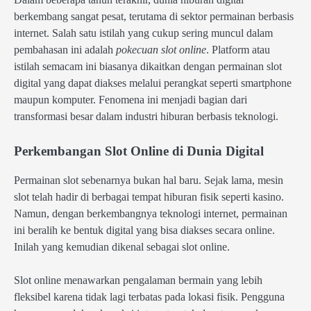
berkembang sangat pesat, terutama di sektor permainan berbasis
internet. Salah satu istilah yang cukup sering muncul dalam
pembahasan ini adalah
pokecuan slot online
. Platform atau
istilah semacam ini biasanya dikaitkan dengan permainan slot
digital yang dapat diakses melalui perangkat seperti smartphone
maupun komputer. Fenomena ini menjadi bagian dari
transformasi besar dalam industri hiburan berbasis teknologi.
Perkembangan Slot Online di Dunia Digital
Permainan slot sebenarnya bukan hal baru. Sejak lama, mesin
slot telah hadir di berbagai tempat hiburan fisik seperti kasino.
Namun, dengan berkembangnya teknologi internet, permainan
ini beralih ke bentuk digital yang bisa diakses secara online.
Inilah yang kemudian dikenal sebagai slot online.
Slot online menawarkan pengalaman bermain yang lebih
fleksibel karena tidak lagi terbatas pada lokasi fisik. Pengguna