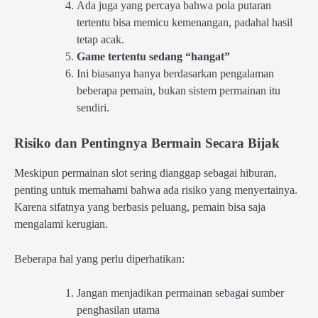
Ada juga yang percaya bahwa pola putaran
tertentu bisa memicu kemenangan, padahal hasil
tetap acak.
Game tertentu sedang “hangat”
Ini biasanya hanya berdasarkan pengalaman
beberapa pemain, bukan sistem permainan itu
sendiri.
Risiko dan Pentingnya Bermain Secara Bijak
Meskipun permainan slot sering dianggap sebagai hiburan,
penting untuk memahami bahwa ada risiko yang menyertainya.
Karena sifatnya yang berbasis peluang, pemain bisa saja
mengalami kerugian.
Beberapa hal yang perlu diperhatikan:
Jangan menjadikan permainan sebagai sumber
penghasilan utama