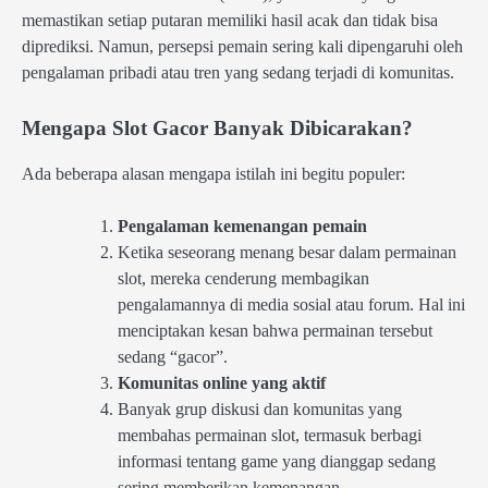
memastikan setiap putaran memiliki hasil acak dan tidak bisa
diprediksi. Namun, persepsi pemain sering kali dipengaruhi oleh
pengalaman pribadi atau tren yang sedang terjadi di komunitas.
Mengapa Slot Gacor Banyak Dibicarakan?
Ada beberapa alasan mengapa istilah ini begitu populer:
Pengalaman kemenangan pemain
Ketika seseorang menang besar dalam permainan
slot, mereka cenderung membagikan
pengalamannya di media sosial atau forum. Hal ini
menciptakan kesan bahwa permainan tersebut
sedang “gacor”.
Komunitas online yang aktif
Banyak grup diskusi dan komunitas yang
membahas permainan slot, termasuk berbagi
informasi tentang game yang dianggap sedang
sering memberikan kemenangan.