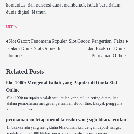
komunitas, dan persepsi dapat membentuk istilah baru dalam
dunia digital. Namun
MEDIA
Slot Gacor: Fenomena Populer
Slot Gacor: Pengertian, Fakta,
Post
dalam Dunia Slot Online di
dan Risiko di Dunia
navigation
Indonesia
Permainan Online
Related Posts
Slot 1000: Mengenal Istilah yang Populer di Dunia Slot
Online
Slot 1000 merupakan salah satu istilah yang cukup sering ditemukan
dalam pembahasan mengenai permainan slot online. Banyak pengguna
internet mencari…
permainan ini tetap memiliki risiko yang signifikan, terutam
il, bahkan ada yang mengklaim bisa dimainkan dengan deposit sangat
rendah seperti 1000 (dalam mata uang tertentu). Fenomena ini