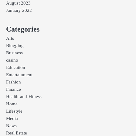
August 2023
January 2022
Categories
Arts
Blogging
Business
casino
Education
Entertainment
Fashion
Finance
Health-and-Fitness
Home
Lifestyle
Media
News
Real Estate