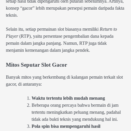
setiap hasil tidak dipengaruhi oleh putaran sebelumnya. Artinya,
konsep “gacor” lebih merupakan persepsi pemain daripada fakta
teknis.
Selain itu, setiap permainan slot biasanya memiliki
Return to
Player
(RTP), yaitu persentase pengembalian dana kepada
pemain dalam jangka panjang. Namun, RTP juga tidak
menjamin kemenangan dalam jangka pendek.
Mitos Seputar Slot Gacor
Banyak mitos yang berkembang di kalangan pemain terkait slot
gacor, di antaranya:
Waktu tertentu lebih mudah menang
Beberapa orang percaya bahwa bermain di jam
tertentu meningkatkan peluang menang, padahal
tidak ada bukti teknis yang mendukung hal ini.
Pola spin bisa mempengaruhi hasil