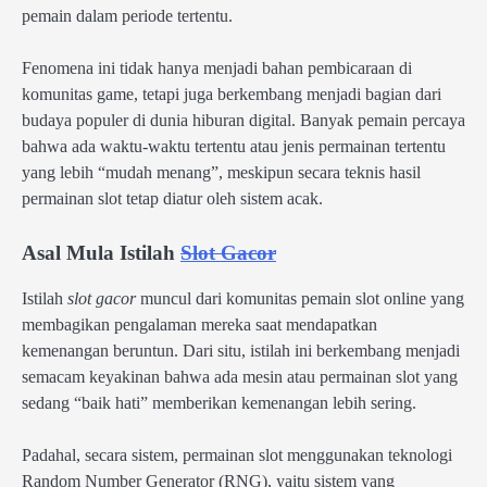
pemain dalam periode tertentu.
Fenomena ini tidak hanya menjadi bahan pembicaraan di
komunitas game, tetapi juga berkembang menjadi bagian dari
budaya populer di dunia hiburan digital. Banyak pemain percaya
bahwa ada waktu-waktu tertentu atau jenis permainan tertentu
yang lebih “mudah menang”, meskipun secara teknis hasil
permainan slot tetap diatur oleh sistem acak.
Asal Mula Istilah
Slot Gacor
Istilah
slot gacor
muncul dari komunitas pemain slot online yang
membagikan pengalaman mereka saat mendapatkan
kemenangan beruntun. Dari situ, istilah ini berkembang menjadi
semacam keyakinan bahwa ada mesin atau permainan slot yang
sedang “baik hati” memberikan kemenangan lebih sering.
Padahal, secara sistem, permainan slot menggunakan teknologi
Random Number Generator (RNG), yaitu sistem yang